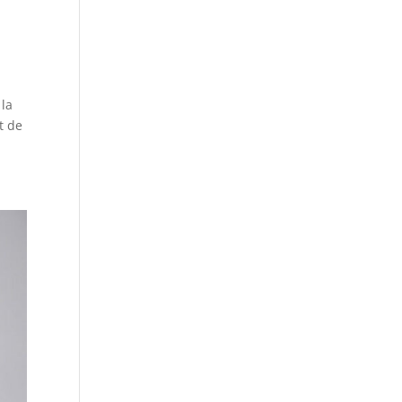
 la
t de