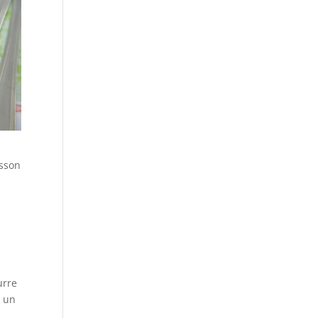
isson
urre
s un