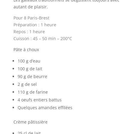
autant de plaisir.
Pour 8 Paris-Brest
Préparation : 1 heure
Repos : 1 heure
Cuisson : 45 – 50 min – 200°C
Pâte à choux
100 g d’eau
100 g de lait
90 g de beurre
2 g de sel
110 g de farine
4 oeufs entiers battus
Quelques amandes effilées
Crème pâtissière
25 cl de lait