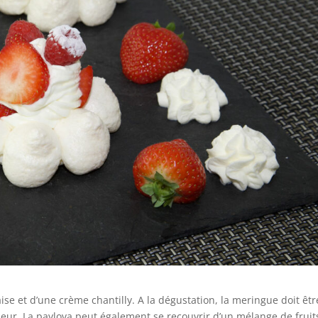
e et d’une crème chantilly. A la dégustation, la meringue doit êtr
térieur. La pavlova peut également se recouvrir d’un mélange de fruit