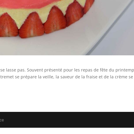
 se lasse pas. Souvent présenté pour les repas de fête du printemps
tremet se prépare la veille, la saveur de la fraise et de la crème se
ce